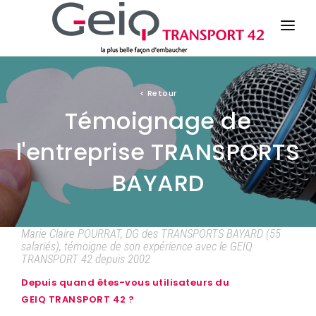
LE GEIQ
<
Retour
Témoignage de
ESPACE CANDIDATS
l'entreprise TRANSPORTS
ESPACE ENTREPRISES
BAYARD
ACTU / EVENEMENTS
Marie Claire POURRAT, DG des TRANSPORTS BAYARD (55
salariés), témoigne de son expérience avec le GEIQ
TRANSPORT 42 depuis 2002
Depuis quand êtes-vous utilisateurs du
GEIQ TRANSPORT 42 ?