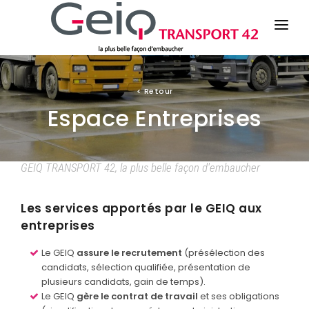
LE GEIQ
<
Retour
Espace Entreprises
ESPACE CANDIDATS
ESPACE ENTREPRISES
GEIQ TRANSPORT 42, la plus belle façon d'embaucher
ACTU / EVENEMENTS
Les services apportés par le GEIQ aux
entreprises
Le GEIQ
assure le recrutement
(présélection des
candidats, sélection qualifiée, présentation de
plusieurs candidats, gain de temps).
Le GEIQ
gère le contrat de travail
et ses obligations